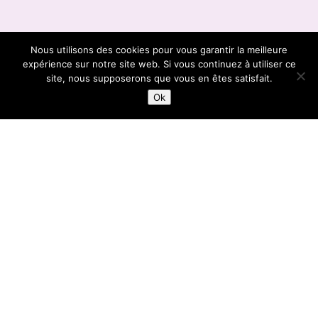
Nous utilisons des cookies pour vous garantir la meilleure
expérience sur notre site web. Si vous continuez à utiliser ce
;
site, nous supposerons que vous en êtes satisfait.
Ok
GRAND-PLACE
14:00 | 15:30 | 17:00 |
Avec leur
parade urbaine
Les