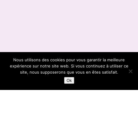
Nous utilisons des cookies pour vous garantir la meilleure
expérience sur notre site web. Si vous continuez à utiliser ce
;
site, nous supposerons que vous en êtes satisfait.
Ok
GRAND-PLACE
14:45 | 16:15 | 17:30 |